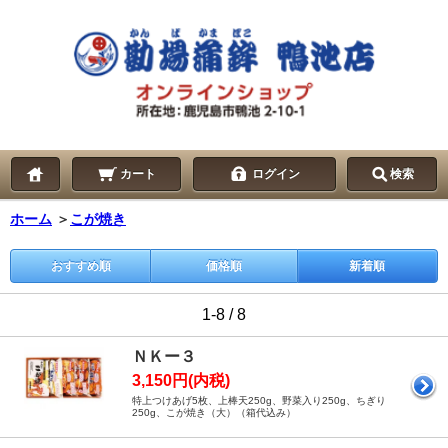
カート
ログイン
検索
ホーム
＞
こが焼き
おすすめ順
価格順
新着順
1-8 / 8
ＮＫー３
3,150円(内税)
特上つけあげ5枚、上棒天250g、野菜入り250g、ちぎり
250g、こが焼き（大）（箱代込み）