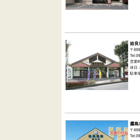
姶良
〒89
Tel.0
営業時
休日：
駐車
霧島
〒89
Tel.0