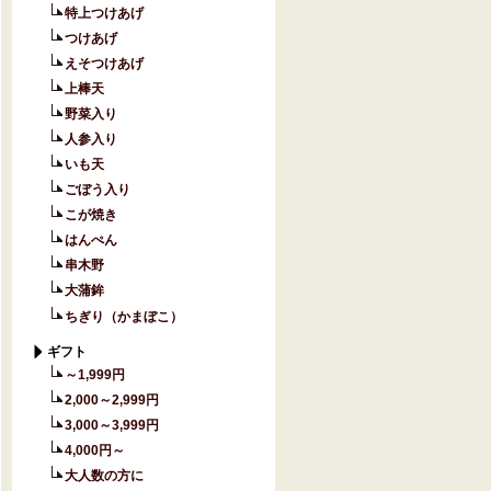
特上つけあげ
つけあげ
えそつけあげ
上棒天
野菜入り
人参入り
いも天
ごぼう入り
こが焼き
はんぺん
串木野
大蒲鉾
ちぎり（かまぼこ）
ギフト
～1,999円
2,000～2,999円
3,000～3,999円
4,000円～
大人数の方に